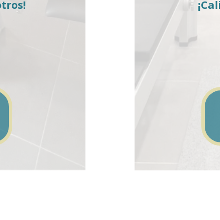
tros!
¡Cal