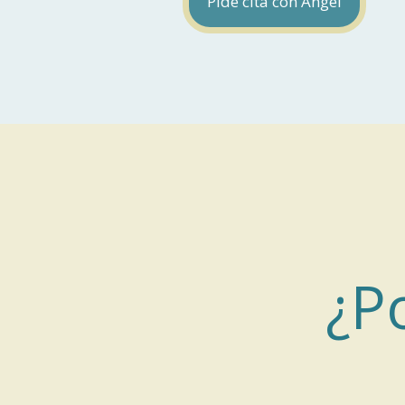
Pide cita con Ángel
¿P