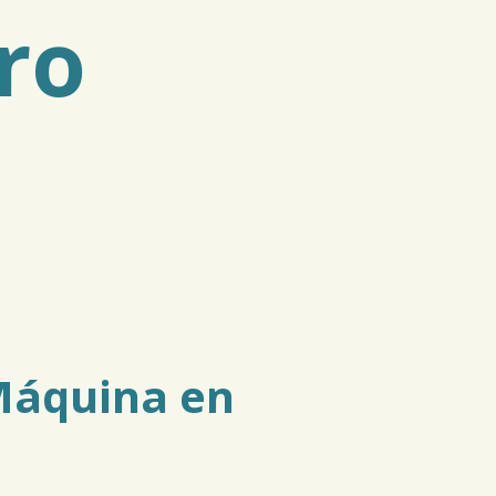
ro
 Máquina en