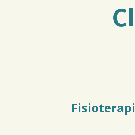
C
Fisioterap