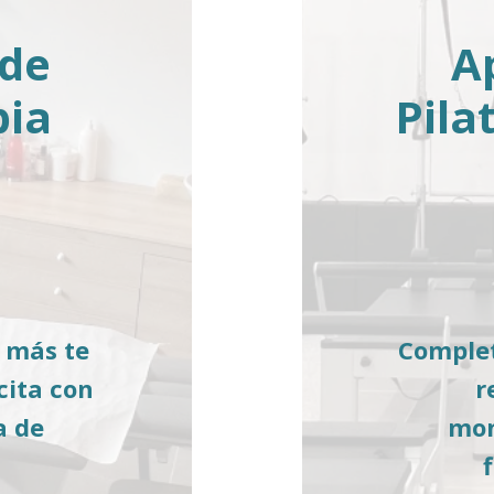
 de
A
pia
Pila
a más te
Complet
cita con
r
a de
mon