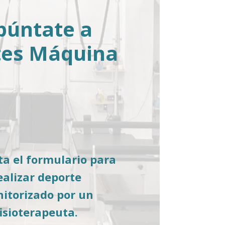
púntate a
tes Máquina
a el formulario para
ealizar deporte
itorizado por un
fisioterapeuta.