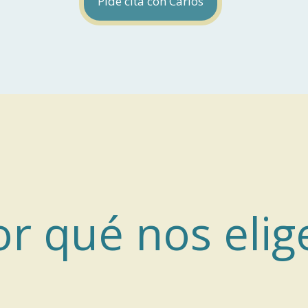
Pide cita con Carlos
or qué nos elig