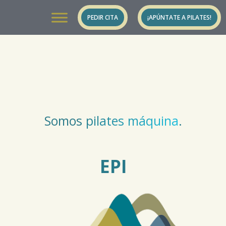
Saltar
PEDIR CITA
¡APÚNTATE A PILATES!
al
contenido
Somos
pilates máquina
.
EPI